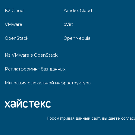
K2 Cloud
Yandex Cloud
VMware
oVirt
OpenStack
OpenNebula
Из VMware в OpenStack
Реплатформинг баз данных
Миграция с локальной инфраструктуры
Просматривая данный сайт, вы даете соглас
+7 (495) 204-28-77
|
sales@hstx.ru
|
Связаться с нами
Условия использования Хайстекс Акура
|
Политика обработк