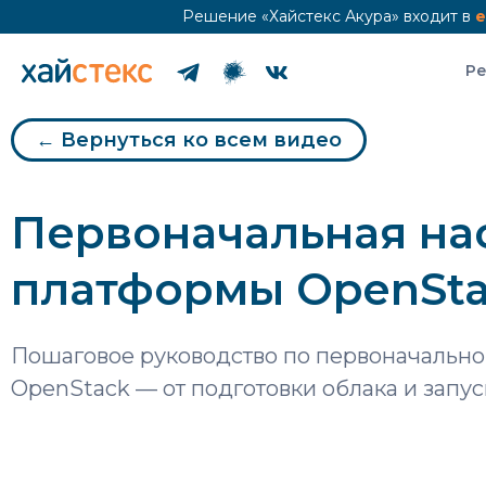
Решение «Хайстекс Акура» входит в
е
Р
← Вернуться ко всем видео
Первоначальная нас
платформы OpenSt
Пошаговое руководство по первоначально
OpenStack — от подготовки облака и запу