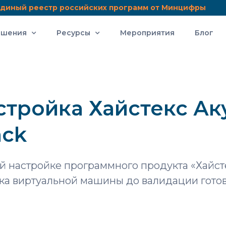
диный реестр российских программ от Минцифры
ешения
Ресурсы
Мероприятия
Блог
тройка Хайстекс Ак
ack
й настройке программного продукта «Хайст
ска виртуальной машины до валидации гото