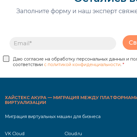
Заполните форму и наш эксперт свяж
G
E
D
Св
m
P
a
R
i
E
G
l
m
Даю согласие на обработку персональных данных и по
D
*
a
соответствии
с политикой конфиденциальности
.
*
P
i
R
l
A
*
g
r
e
ХАЙСТЕКС АКУРА — МИГРАЦИЯ МЕЖДУ ПЛАТФОРМАМ
e
ВИРТУАЛИЗАЦИИ
m
e
n
Миграция виртуальных машин для бизнеса
t
*
VK Cloud
Cloud.ru