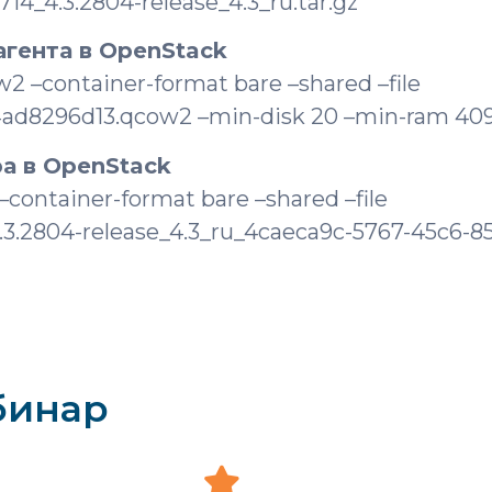
14_4.3.2804-release_4.3_ru.tar.gz
агента в OpenStack
2 –container-format bare –shared –file
8296d13.qcow2 –min-disk 20 –min-ram 4096
а в OpenStack
container-format bare –shared –file
.2804-release_4.3_ru_4caeca9c-5767-45c6-85
бинар