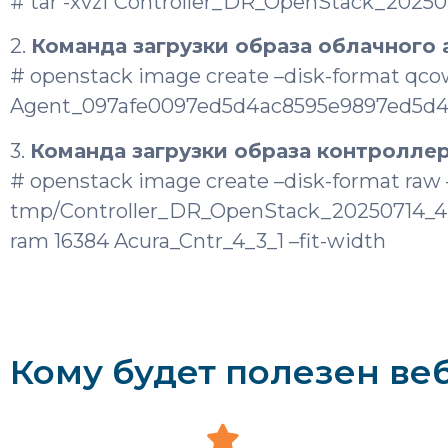
# tar -xvzf Controller_DR_OpenStack_202507
2.
Команда загрузки образа облачного 
# openstack image create –disk-format qcow
Agent_097afe0097ed5d4ac8595e9897ed5d4ad
3.
Команда загрузки образа контроллер
# openstack image create –disk-format raw –
tmp/Controller_DR_OpenStack_20250714_4.3
ram 16384 Acura_Cntr_4_3_1 –fit-width
Кому будет полезен ве