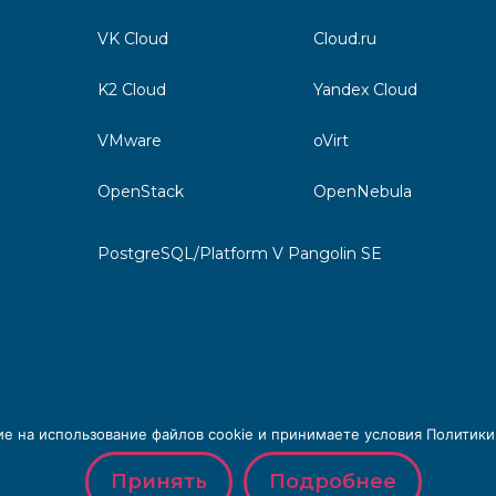
VK Cloud
Cloud.ru
K2 Cloud
Yandex Cloud
VMware
oVirt
OpenStack
OpenNebula
PostgreSQL/Platform V Pangolin SE
ие на использование файлов cookie и принимаете условия Политик
Принять
Подробнее
и персональных данных